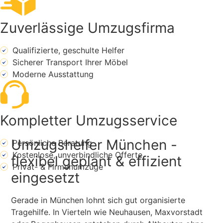
Zuverlässige Umzugsfirma
Qualifizierte, geschulte Helfer
Sicherer Transport Ihrer Möbel
Moderne Ausstattung
Kompletter Umzugsservice
Umzugshelfer München -
Persönliche Beratung
Kostenlose, unverbindliche Offerte
flexibel geplant & effizient
Privat- & Firmenumzüge
eingesetzt
Gerade in München lohnt sich gut organisierte
Tragehilfe. In Vierteln wie Neuhausen, Maxvorstadt