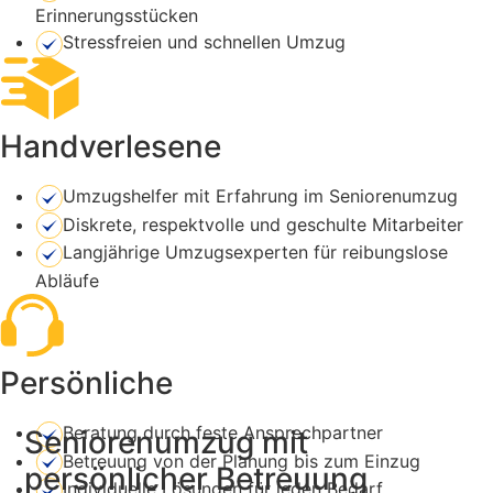
Erinnerungsstücken
Stressfreien und schnellen Umzug
Handverlesene
Umzugshelfer mit Erfahrung im Seniorenumzug
Diskrete, respektvolle und geschulte Mitarbeiter
Langjährige Umzugsexperten für reibungslose
Abläufe
Persönliche
Beratung durch feste Ansprechpartner
Seniorenumzug mit
Betreuung von der Planung bis zum Einzug
persönlicher Betreuung
Individuelle Lösungen für jeden Bedarf