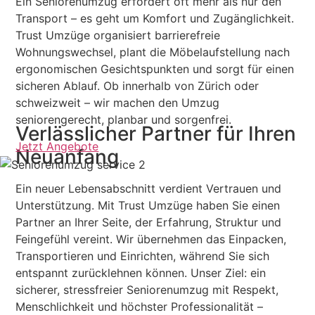
Ein Seniorenumzug erfordert oft mehr als nur den
Transport – es geht um Komfort und Zugänglichkeit.
Trust Umzüge organisiert barrierefreie
Wohnungswechsel, plant die Möbelaufstellung nach
ergonomischen Gesichtspunkten und sorgt für einen
sicheren Ablauf. Ob innerhalb von Zürich oder
schweizweit – wir machen den Umzug
seniorengerecht, planbar und sorgenfrei.
Verlässlicher Partner für Ihren
Jetzt Angebote
Neuanfang
Ein neuer Lebensabschnitt verdient Vertrauen und
Unterstützung. Mit Trust Umzüge haben Sie einen
Partner an Ihrer Seite, der Erfahrung, Struktur und
Feingefühl vereint. Wir übernehmen das Einpacken,
Transportieren und Einrichten, während Sie sich
entspannt zurücklehnen können. Unser Ziel: ein
sicherer, stressfreier Seniorenumzug mit Respekt,
Menschlichkeit und höchster Professionalität –